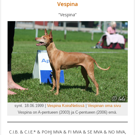
Vespina
JALOSTUSLAINAT
”Vespina”
VALIOT
TERVEYSTULOKSET
MUISTOISSA
PENTUEET
A-PENTUE
B-PENTUE
C-PENTUE
D-PENTUE
synt. 18.06.1999 |
Vespina KoiraNetissä
|
Vespinan oma sivu
E-PENTUE
Vespina on A-pentueen (2003) ja C-pentueen (2006) emä.
F-PENTUE
C.I.B. & C.I.E.* & POHJ MVA & FI MVA & SE MVA & NO MVA,