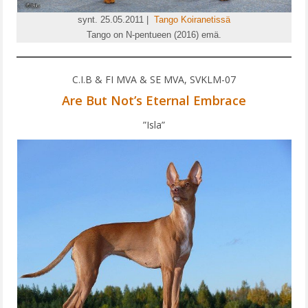
synt. 25.05.2011 |
Tango Koiranetissä
Tango on N-pentueen (2016) emä.
C.I.B & FI MVA & SE MVA, SVKLM-07
Are But Not’s Eternal Embrace
”Isla”