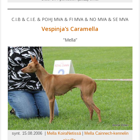
C.I.B & C.I.E. & POHJ MVA & FI MVA & NO MVA & SE MVA
Vespinja’s Caramella
”Mella”
synt. 15.08.2006 |
Mella KoiraNetissä
|
Mella Cainnech-kennelin