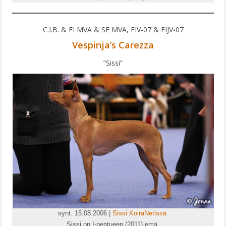
PENTUJA
C.I.B. & FI MVA & SE MVA, FIV-07 & FIJV-07
AJOKOIRAT
Vespinja’s Carezza
IRMA
”Sissi”
AUNE
INOX
UUTISET
synt. 15.08.2006 |
Sissi KoiraNetissä
Sissi on I-pentueen (2011) emä.