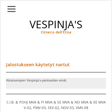
Close
Skip
VESPINJA'S
TAUSTAA
to
content
KOIRANET
Cirneco dell'Etna
WHIPPETIT
CIRNECOT
JALOSTUKSEEN KÄYTETYT
UROKSET
Jalostukseen käytetyt nartut
NARTUT
JALOSTUKSEEN
Aikaisempien Vespinja’s-pentueiden emät.
KÄYTETYT
TULEVAISUUDEN
TOIVOT
C.I.B. & POHJ MVA & FI MVA & SE MVA & NO MVA & EE MVA
V-02, PMV-03, SEV-02, NOV-03, VMV-08
TUONNIT