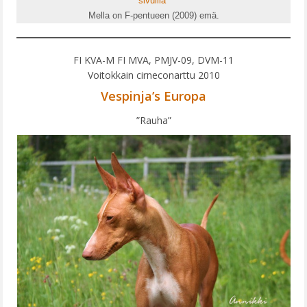
sivuilla
Mella on F-pentueen (2009) emä.
FI KVA-M FI MVA, PMJV-09, DVM-11
Voitokkain cirneconarttu 2010
Vespinja’s Europa
”Rauha”