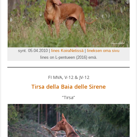
synt. 05.04.2010 |
Iines KoiraNetissä
|
Iineksen oma sivu
Iines on L-pentueen (2016) emä.
FI MVA, V-12 & JV-12
Tirsa della Baia delle Sirene
”Tirsa”