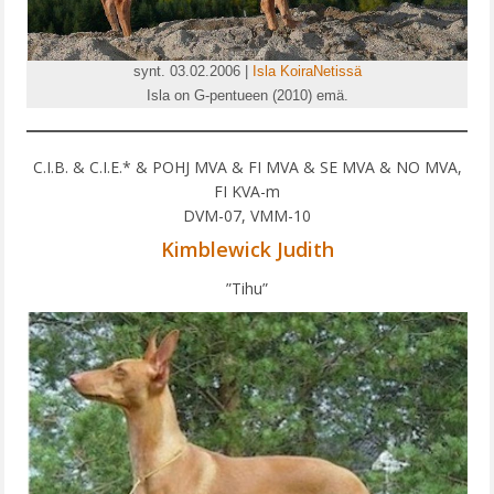
synt. 03.02.2006 |
Isla KoiraNetissä
Isla on G-pentueen (2010) emä.
C.I.B. & C.I.E.* & POHJ MVA & FI MVA & SE MVA & NO MVA,
FI KVA-m
DVM-07, VMM-10
Kimblewick Judith
”Tihu”