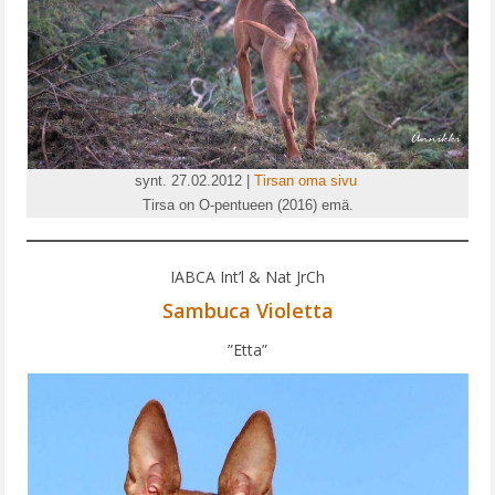
synt. 27.02.2012 |
Tirsan oma sivu
Tirsa on O-pentueen (2016) emä.
IABCA Int’l & Nat JrCh
Sambuca Violetta
”Etta”