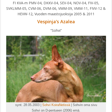
G-PENTUE
FI KVA-m PMV-04, DKKV-04, SEV-04, NOV-04, FIV-05,
SVKLMM-05, CVM-06, DVM-06, VMM-09, VMM-11, FIVV-12 &
H-PENTUE
HEVW-12, Vuoden maastojuoksija 2005 & 2011
I-PENTUE
Vespinja’s Azalea
J-PENTUE
”Sohvi”
K-PENTUE
L-PENTUE
M-PENTUE
N-PENTUE
O-PENTUE
P-PENTUE
ROTUESITTELY
synt. 28.05.2003 |
Sohvi KoiraNetissä
| Sohvin oma sivu
ROTUMÄÄRITELMÄ
Sohvi on D-pentueen (2006) emä.