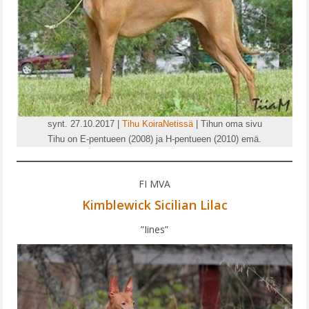
synt. 27.10.2017 |
Tihu KoiraNetissä
| Tihun oma sivu
Tihu on E-pentueen (2008) ja H-pentueen (2010) emä.
FI MVA
Kimblewick Sicilian Lilac
”Iines”