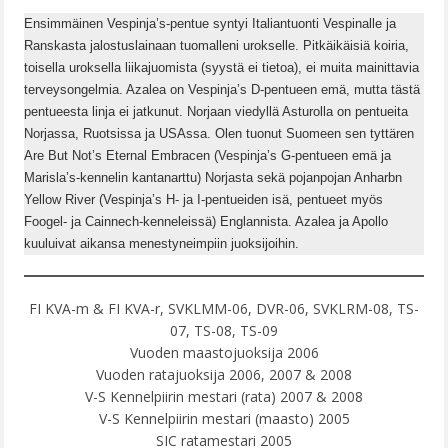
JALOSTUSLAINAT
Ensimmäinen Vespinja’s-pentue syntyi Italiantuonti Vespinalle ja
Ranskasta jalostuslainaan tuomalleni urokselle. Pitkäikäisiä koiria,
VALIOT
toisella uroksella liikajuomista (syystä ei tietoa), ei muita mainittavia
terveysongelmia. Azalea on Vespinja’s D-pentueen emä, mutta tästä
TERVEYSTULOKSET
pentueesta linja ei jatkunut. Norjaan viedyllä Asturolla on pentueita
Norjassa, Ruotsissa ja USAssa. Olen tuonut Suomeen sen tyttären
MUISTOISSA
Are But Not’s Eternal Embracen (Vespinja’s G-pentueen emä ja
PENTUEET
Marisla’s-kennelin kantanarttu) Norjasta sekä pojanpojan Anharbn
Yellow River (Vespinja’s H- ja I-pentueiden isä, pentueet myös
A-PENTUE
Foogel- ja Cainnech-kenneleissä) Englannista. Azalea ja Apollo
kuuluivat aikansa menestyneimpiin juoksijoihin.
B-PENTUE
C-PENTUE
FI KVA-m & FI KVA-r, SVKLMM-06, DVR-06, SVKLRM-08, TS-
07, TS-08, TS-09
D-PENTUE
Vuoden maastojuoksija 2006
E-PENTUE
Vuoden ratajuoksija 2006, 2007 & 2008
V-S Kennelpiirin mestari (rata) 2007 & 2008
F-PENTUE
V-S Kennelpiirin mestari (maasto) 2005
SIC ratamestari 2005