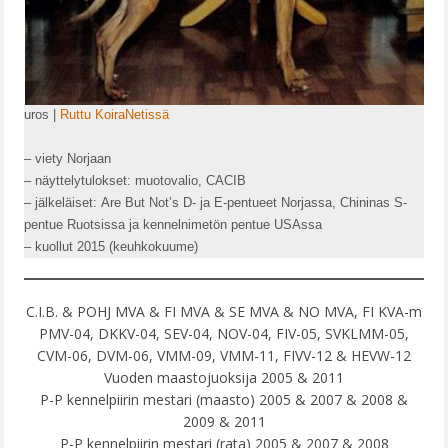
uros |
Ruttu KoiraNetissä
– viety Norjaan
– näyttelytulokset: muotovalio, CACIB
– jälkeläiset: Are But Not’s D- ja E-pentueet Norjassa, Chininas S-
pentue Ruotsissa ja kennelnimetön pentue USAssa
– kuollut 2015 (keuhkokuume)
C.I.B. & POHJ MVA & FI MVA & SE MVA & NO MVA, FI KVA-m
PMV-04, DKKV-04, SEV-04, NOV-04, FIV-05, SVKLMM-05,
CVM-06, DVM-06, VMM-09, VMM-11, FIVV-12 & HEVW-12
Vuoden maastojuoksija 2005 & 2011
P-P kennelpiirin mestari (maasto) 2005 & 2007 & 2008 &
2009 & 2011
P-P kennelpiirin mestari (rata) 2005 & 2007 & 2008