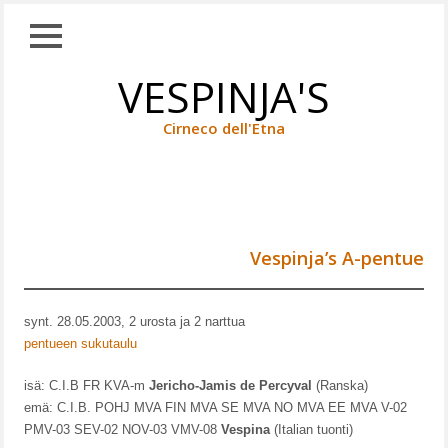
Close
Skip
VESPINJA'S
TAUSTAA
to
content
KOIRANET
Cirneco dell'Etna
WHIPPETIT
CIRNECOT
A-PENTUE (2003)
UROKSET
Vespinja’s A-pentue
NARTUT
JALOSTUKSEEN
synt. 28.05.2003, 2 urosta ja 2 narttua
KÄYTETYT
pentueen sukutaulu
TULEVAISUUDEN
isä: C.I.B FR KVA-m
Jericho-Jamis de Percyval
(Ranska)
TOIVOT
emä: C.I.B. POHJ MVA FIN MVA SE MVA NO MVA EE MVA V-02
PMV-03 SEV-02 NOV-03 VMV-08
Vespina
(Italian tuonti)
TUONNIT