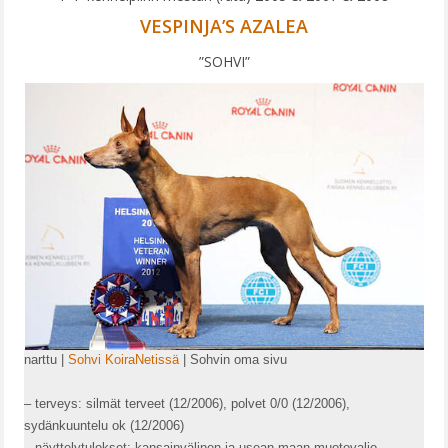
VESPINJA’S AZALEA
”SOHVI”
narttu |
Sohvi KoiraNetissä
| Sohvin oma sivu
– terveys: silmät terveet (12/2006), polvet 0/0 (12/2006),
sydänkuuntelu ok (12/2006)
– näyttelytulokset: kansainvälinen ja usean maan muotovalio