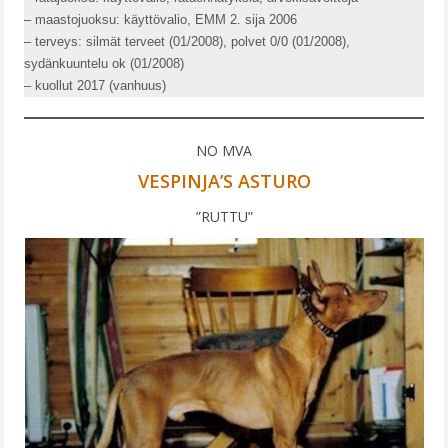
– maastojuoksu: käyttövalio, EMM 2. sija 2006
PENTUJA
– terveys: silmät terveet (01/2008), polvet 0/0 (01/2008),
AJOKOIRAT
sydänkuuntelu ok (01/2008)
– kuollut 2017 (vanhuus)
IRMA
AUNE
NO MVA
VESPINJA’S ASTURO
INOX
”RUTTU”
UUTISET