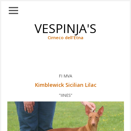
Close
Skip
VESPINJA'S
TAUSTAA
to
content
KOIRANET
Cirneco dell'Etna
WHIPPETIT
CIRNECOT
Kimblewick Sicilian Lilac
UROKSET
FI MVA
NARTUT
Kimblewick Sicilian Lilac
JALOSTUKSEEN
”IINES”
KÄYTETYT
TULEVAISUUDEN
TOIVOT
TUONNIT