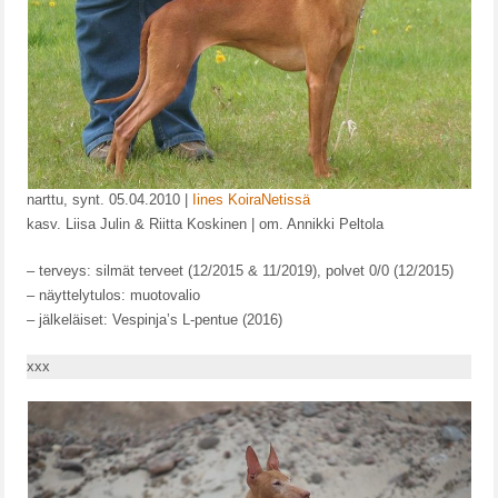
JALOSTUSLAINAT
VALIOT
TERVEYSTULOKSET
MUISTOISSA
PENTUEET
narttu, synt. 05.04.2010 |
Iines KoiraNetissä
kasv. Liisa Julin & Riitta Koskinen | om. Annikki Peltola
A-PENTUE
– terveys: silmät terveet (12/2015 & 11/2019), polvet 0/0 (12/2015)
B-PENTUE
– näyttelytulos: muotovalio
– jälkeläiset: Vespinja’s L-pentue (2016)
C-PENTUE
xxx
D-PENTUE
E-PENTUE
F-PENTUE