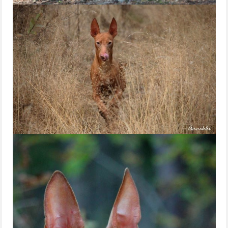
PENTUJA
AJOKOIRAT
IRMA
AUNE
INOX
UUTISET