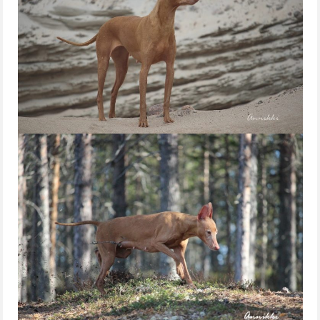
G-PENTUE
H-PENTUE
I-PENTUE
J-PENTUE
K-PENTUE
L-PENTUE
M-PENTUE
N-PENTUE
O-PENTUE
P-PENTUE
ROTUESITTELY
ROTUMÄÄRITELMÄ