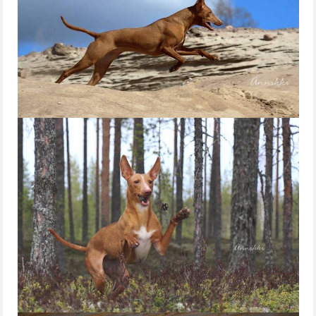
G-PENTUE
H-PENTUE
I-PENTUE
J-PENTUE
K-PENTUE
L-PENTUE
M-PENTUE
N-PENTUE
O-PENTUE
P-PENTUE
ROTUESITTELY
ROTUMÄÄRITELMÄ