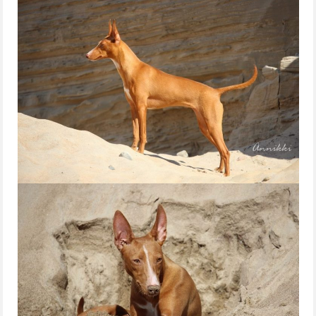
PENTUJA
AJOKOIRAT
IRMA
AUNE
INOX
UUTISET