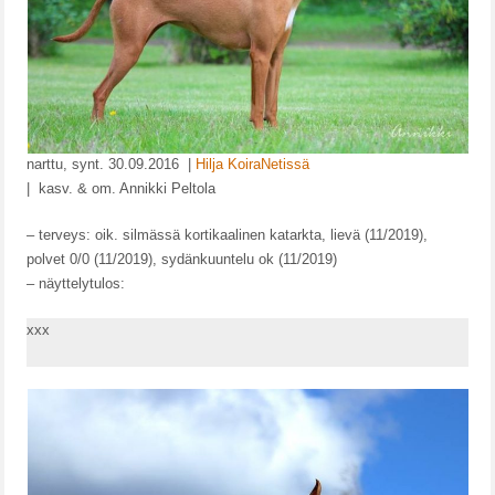
JALOSTUSLAINAT
VALIOT
TERVEYSTULOKSET
MUISTOISSA
narttu, synt. 30.09.2016 |
Hilja KoiraNetissä
| kasv. & om. Annikki Peltola
PENTUEET
– terveys: oik. silmässä kortikaalinen katarkta, lievä (11/2019),
A-PENTUE
polvet 0/0 (11/2019), sydänkuuntelu ok (11/2019)
B-PENTUE
– näyttelytulos:
C-PENTUE
xxx
D-PENTUE
E-PENTUE
F-PENTUE