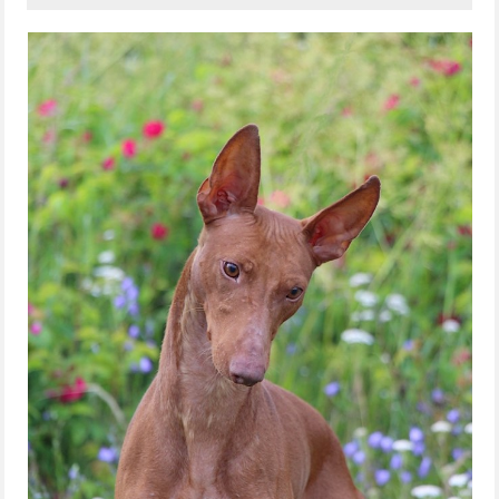
G-PENTUE
H-PENTUE
I-PENTUE
J-PENTUE
K-PENTUE
L-PENTUE
M-PENTUE
N-PENTUE
O-PENTUE
P-PENTUE
ROTUESITTELY
ROTUMÄÄRITELMÄ