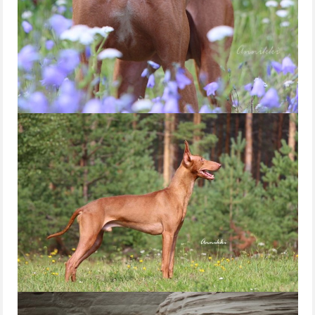
PENTUJA
AJOKOIRAT
IRMA
AUNE
INOX
UUTISET