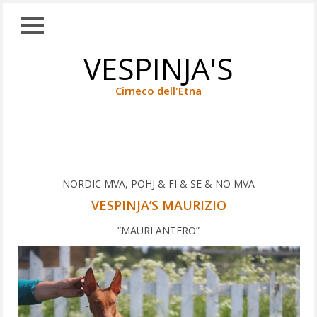
Close
Skip
VESPINJA'S
TAUSTAA
to
content
KOIRANET
Cirneco dell'Etna
WHIPPETIT
CIRNECOT
Vespinja’s Maurizio
UROKSET
NORDIC MVA, POHJ & FI & SE & NO MVA
NARTUT
VESPINJA’S MAURIZIO
JALOSTUKSEEN
”MAURI ANTERO”
KÄYTETYT
TULEVAISUUDEN
TOIVOT
TUONNIT