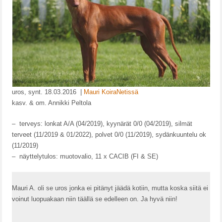
JALOSTUSLAINAT
VALIOT
TERVEYSTULOKSET
MUISTOISSA
PENTUEET
uros, synt. 18.03.2016 |
Mauri KoiraNetissä
kasv. & om. Annikki Peltola
A-PENTUE
– terveys: lonkat A/A (04/2019), kyynärät 0/0 (04/2019), silmät
B-PENTUE
terveet (11/2019 & 01/2022), polvet 0/0 (11/2019), sydänkuuntelu ok
(11/2019)
C-PENTUE
– näyttelytulos: muotovalio, 11 x CACIB (FI & SE)
D-PENTUE
E-PENTUE
Mauri A. oli se uros jonka ei pitänyt jäädä kotiin, mutta koska siitä ei
voinut luopuakaan niin täällä se edelleen on. Ja hyvä niin!
F-PENTUE